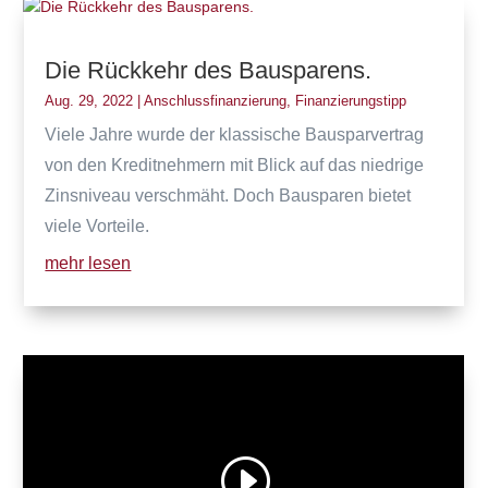
Die Rückkehr des Bausparens.
Aug. 29, 2022
|
Anschlussfinanzierung
,
Finanzierungstipp
Viele Jahre wurde der klassische Bausparvertrag
von den Kreditnehmern mit Blick auf das niedrige
Zinsniveau verschmäht. Doch Bausparen bietet
viele Vorteile.
mehr lesen